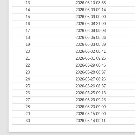
13
2026-06-10 08:55
14
2026-06-09 09:14
15
2026-06-09 00:00
16
2026-06-08 21:09
17
2026-06-08 09:08
18
2026-06-05 08:36
19
2026-06-03 08:39
20
2026-06-02 08:41
21
2026-06-01 09:26
22
2026-05-29 08:46
23
2026-05-28 08:37
24
2026-05-27 08:26
25
2026-05-26 08:37
26
2026-05-25 09:13
27
2026-05-20 09:23
28
2026-05-20 09:09
29
2026-05-15 09:00
30
2026-05-14 09:11